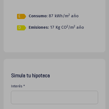
2
Consumo:
87 kWh/m
año
E
2
2
Emisiones:
17 Kg CO
/m
año
D
Simula tu hipoteca
Interés *