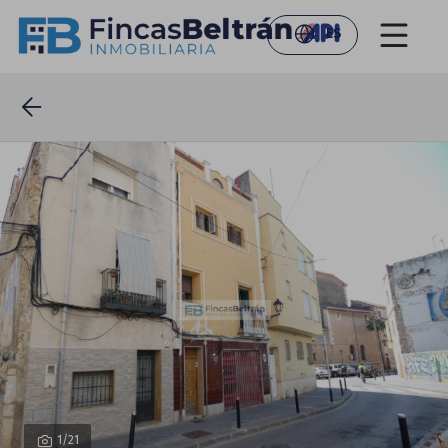
ES
1
/21