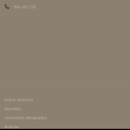
964 461 218
Sobre nosotros
Favoritos
Inmuebles destacados
Noticias