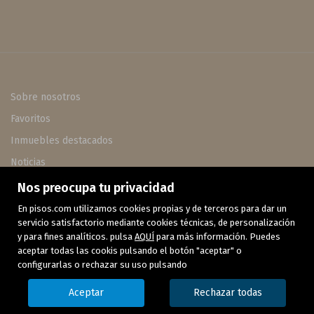
Sobre nosotros
Favoritos
Inmuebles destacados
Noticias
Mapa Web
Nos preocupa tu privacidad
Aviso legal
En pisos.com utilizamos cookies propias y de terceros para dar un
servicio satisfactorio mediante cookies técnicas, de personalización
Política de cookies
y para fines analíticos. pulsa
AQUÍ
para más información. Puedes
aceptar todas las cookis pulsando el botón "aceptar" o
configurarlas o rechazar su uso pulsando
Aceptar
Rechazar todas