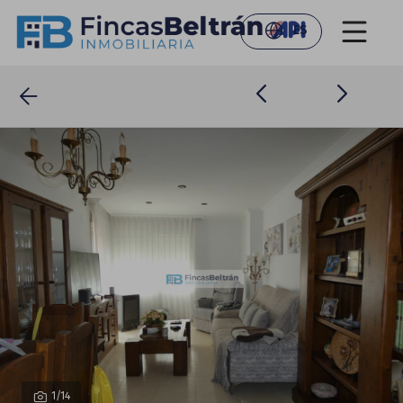
ES
1
/14