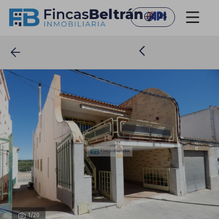
ES
1
/20