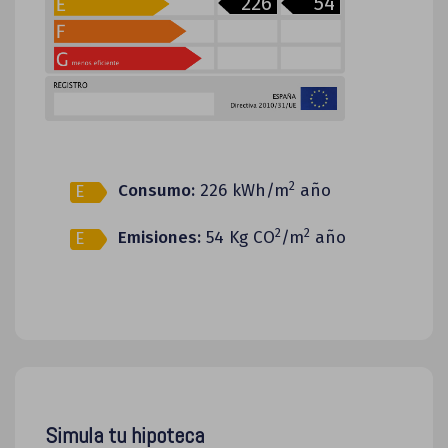
226
54
2
Consumo:
226 kWh/m
año
E
2
2
Emisiones:
54 Kg CO
/m
año
E
Simula tu hipoteca